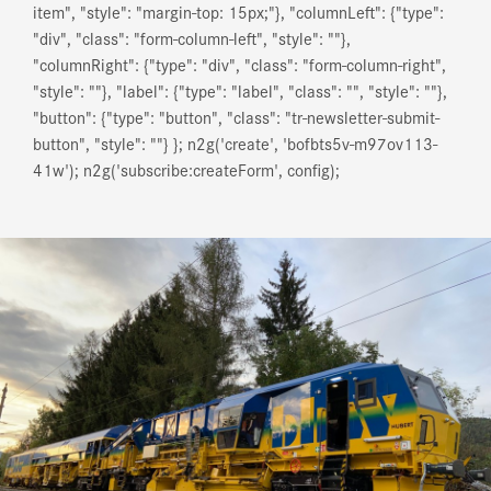
item", "style": "margin-top: 15px;"}, "columnLeft": {"type":
"div", "class": "form-column-left", "style": ""},
"columnRight": {"type": "div", "class": "form-column-right",
"style": ""}, "label": {"type": "label", "class": "", "style": ""},
"button": {"type": "button", "class": "tr-newsletter-submit-
button", "style": ""} }; n2g('create', 'bofbts5v-m97ov113-
41w'); n2g('subscribe:createForm', config);