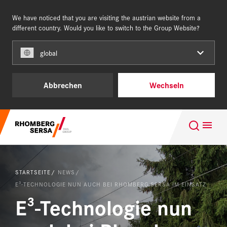
We have noticed that you are visiting the austrian website from a
ÖSTERREICH
different country. Would you like to switch to the Group Website?
global
Unsere Kunden
Abbrechen
Wechseln
Leistungen und Produkte
Suchempfehlungen
Über uns
Karriere im Team of Steel
Karriere
STARTSEITE
NEWS
Nachhaltigkeit
E³-TECHNOLOGIE NUN AUCH BEI RHOMBERG SERSA IM EINSATZ
E³-Technologie nun
Digital Rail Services
REFERENZEN