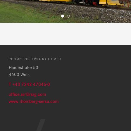
RHOMBERG SERSA RAIL GMBH
Haidestraße 53
4600 Wels
T +43 7242 47045-0
office.rsr@rsrg.com
w
ww.rhomberg-sersa.com