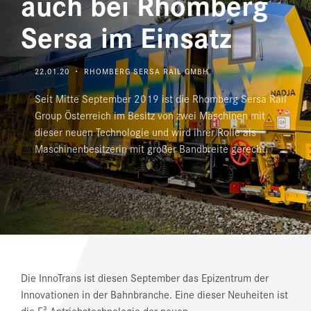
auch bei Rhomberg
NEWS
Sersa im Einsatz
DOWNLOAD CENTER
22.01.20 ・ RHOMBERG SERSA RAIL GMBH
ONLINE MAGAZIN
Seit Mitte September 2019 ist die Rhomberg Sersa Rail
Group Österreich im Besitz von zwei Maschinen mit
dieser neuen Technologie und wird ihrer Rolle als
Maschinenbesitzerin mit großer Bandbreite gerecht.
Die InnoTrans ist diesen September das Epizentrum der
Innovationen in der Bahnbranche. Eine dieser Neuheiten ist
die E³ Antriebstechnologie der neuen