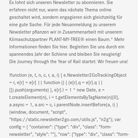
Es lohnt sich unseren Newsletter zu abonnieren. Sie
erfahren nicht nur, wann das nächste Thema online
geschaltet wird, sondern engagieren sich gleichzeitig für
eine gute Sache. Für jede Neuanmeldung zu unserem
Newsletter pflanzen wir in Zusammenarbeit mit unserem
Klimaschutzpartner PLANT-MY-TREE® einen Baum.* Mehr
Informationen finden Sie hier. Begleiten Sie uns durch ein
spannendes Jahr der Schiene und bleiben Sie neugierig!
Die Journey through the Year of Rail startet: Wir freuen uns!
!function (e, t, n, c, r, a, i) { e.Newsletter2GoTrackingObject
= r, e[r] = e[r] || function () { (e[r].q = e[r].q ||
[]).push(arguments) }, e[r].l = 1 * new Date, a =
t.createElement(n), i = t.getElementsByTagName(n)[0],
a.async = 1, a.src = c, i.parentNode.insertBefore(a, i) }
(window, document, "script",
"https://static.newsletter2go.com/utils.js", "n2g"); var
config = { "container": {"type": "div", "class": "form-
newsletter", "style": ""}, "row": {"type": "div", "class": "form-