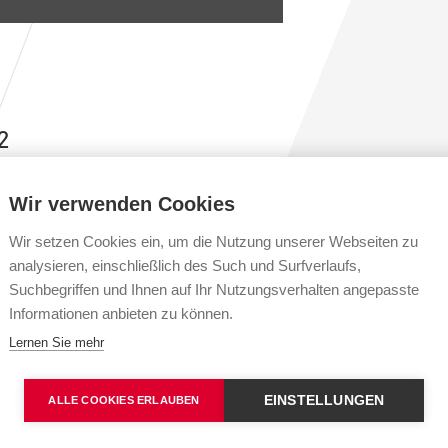
2
G
ich
Wir verwenden Cookies
2
Wir setzen Cookies ein, um die Nutzung unserer Webseiten zu
ntechnik (ARGE mit Deutsche Bahnbau
analysieren, einschließlich des Such und Surfverlaufs,
Suchbegriffen und Ihnen auf Ihr Nutzungsverhalten angepasste
RGE-Leistung: 50 %)
Informationen anbieten zu können.
Lernen Sie mehr
 Arbeitsgemeinschaft mit der Deutschen
EINSTELLUNGEN
ALLE COOKIES ERLAUBEN
eralunternehmer (GU) den Auftrag der
Fernmelde- und elektrotechnische Ausrüstung)