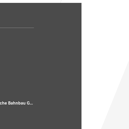
Rhomberg Sersa Bahntechnik (ARGE mit Deutsche Bahnbau GmbH)