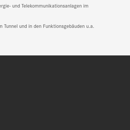
ergie-­ und Tele­kommunikationsanlagen im
m Tunnel und in den Funktionsgebäuden u.a.