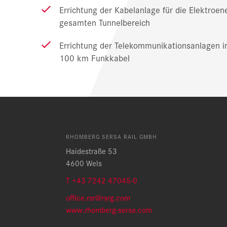
Errichtung der Kabelanlage für die Elektroen
gesamten Tunnelbereich
Errichtung der Telekommunikationsanlagen i
100 km Funkkabel
RHOMBERG SERSA RAIL GMBH
Haidestraße 53
4600 Wels
T +43 7242 47045-0
office.rsr@rsrg.com
w
ww.rhomberg-sersa.com