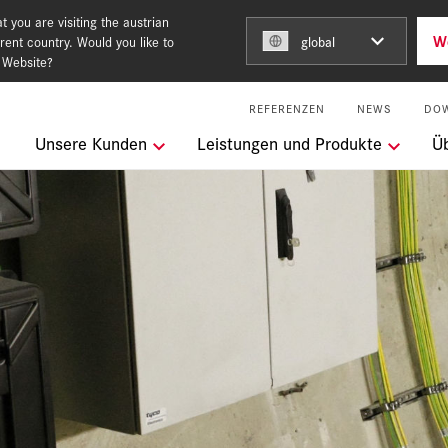
 you are visiting the austrian
W
rent country. Would you like to
global
 Website?
REFERENZEN
NEWS
DO
ngen
Unsere Kunden
Leistungen und Produkte
Ü
m Team of Steel
keit
l Services