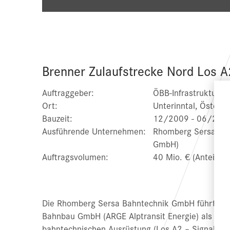
Brenner Zulaufstrecke Nord ­Los A
Auftraggeber:
ÖBB-Infrastruktur A
Ort:
Unterinntal, Österre
Bauzeit:
12/2009 - 06/201
Ausführende Unternehmen:
Rhomberg Sersa Bah
GmbH)
Auftragsvolumen:
40 Mio. € (Anteil A
Die Rhomberg Sersa Bahntechnik GmbH führte in
Bahnbau GmbH (ARGE Alptransit Energie) als Gen
bahntechnischen Ausrüstung (Los A2 – Signal-­, 